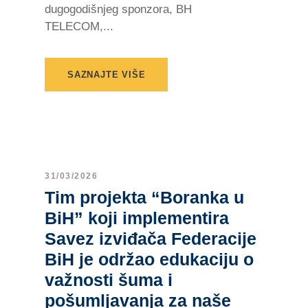
dugogodišnjeg sponzora, BH
TELECOM,...
SAZNAJTE VIŠE
31/03/2026
Tim projekta “Boranka u
BiH” koji implementira
Savez izviđača Federacije
BiH je održao edukaciju o
važnosti šuma i
pošumljavanja za naše