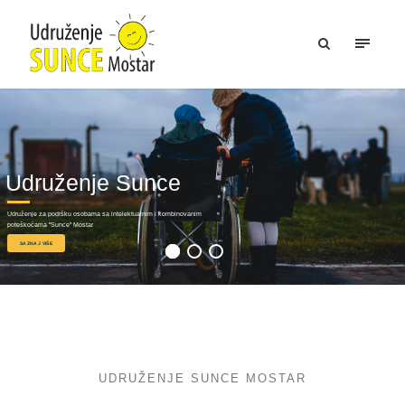
Udruženje Sunce
Udruženje za podršku osobama sa intelektualnim i kombinovanim
poteškoćama "Sunce" Mostar
SAZNAJ VIŠE
UDRUŽENJE SUNCE MOSTAR